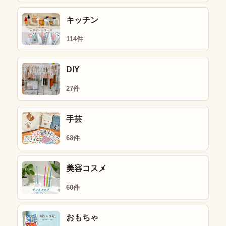
キッチン
114件
DIY
27件
手芸
68件
美容コスメ
60件
おもちゃ