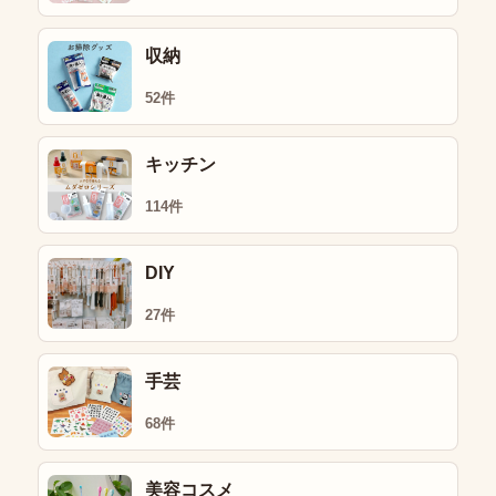
収納
52件
キッチン
114件
DIY
27件
手芸
68件
美容コスメ