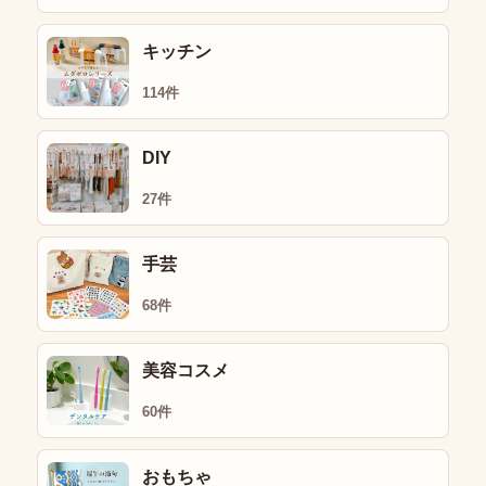
キッチン
114件
DIY
27件
手芸
68件
美容コスメ
60件
おもちゃ