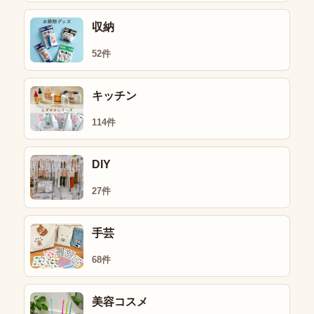
収納
52件
キッチン
114件
DIY
27件
手芸
68件
美容コスメ