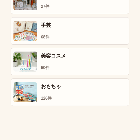
27件
手芸
68件
美容コスメ
60件
おもちゃ
126件