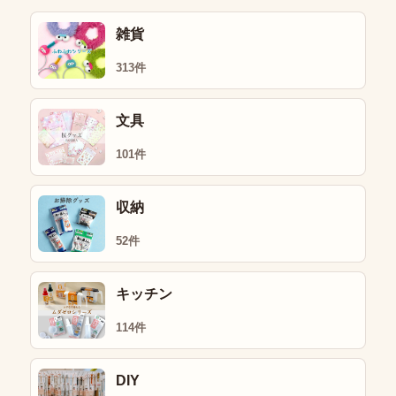
雑貨
313件
文具
101件
収納
52件
キッチン
114件
DIY