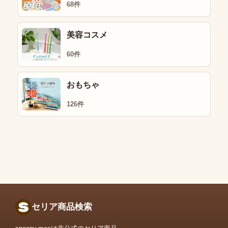
68件
美容コスメ
60件
おもちゃ
126件
セリア商品検索