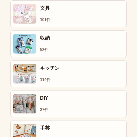
文具
101件
収納
52件
キッチン
114件
DIY
27件
手芸