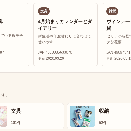
文具
雑貨
具
4月始まりカレンダーとダ
ヴィンテー
イアリー
貨
している桜モチ
新生活や年度替わりに合わせて
セリアから登
使いやす...
クな花柄...
87
JAN 4510085633070
JAN 49697571
更新 2026.03.20
更新 2026.05.1
ます。
文具
収納
101件
52件