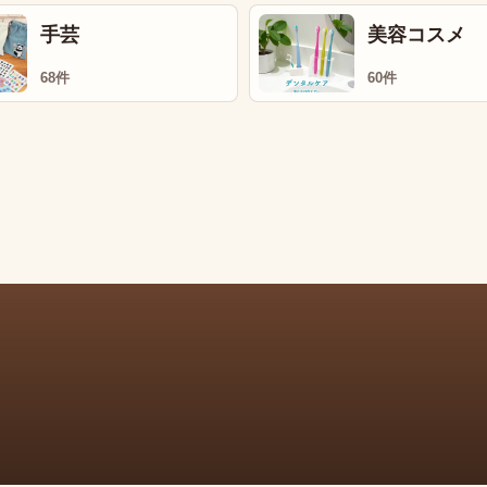
手芸
美容コスメ
68件
60件