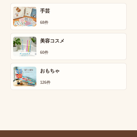
手芸
68件
美容コスメ
60件
おもちゃ
126件