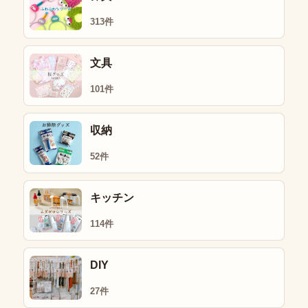
313件
文具
101件
収納
52件
キッチン
114件
DIY
27件