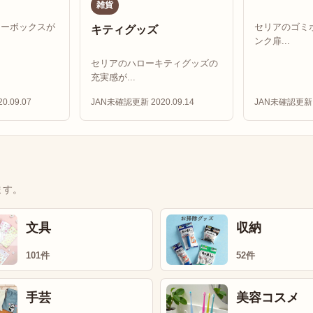
雑貨
リーボックスが
セリアのゴミ
キティグッズ
ンク扉...
セリアのハローキティグッズの
充実感が...
0.09.07
JAN未確認
更新 2020.09.14
JAN未確認
更新 
ます。
文具
収納
101件
52件
手芸
美容コスメ