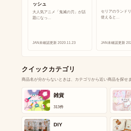
ッシュ
セリアのランド
大人気アニメ「鬼滅の刃」が話
使えると...
題になっ...
JAN未確認
更新 2020.11.23
JAN未確認
更新 202
クイックカテゴリ
商品名が分からないときは、カテゴリから近い商品を探せ
雑貨
313件
DIY