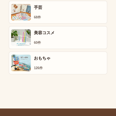
手芸
68件
美容コスメ
60件
おもちゃ
126件