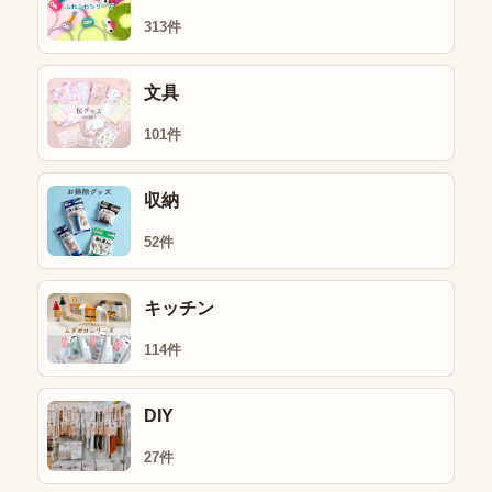
313件
文具
101件
収納
52件
キッチン
114件
DIY
27件