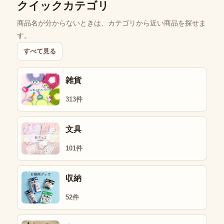
クイックカテゴリ
商品名が分からないときは、カテゴリから近い商品を探せま
す。
すべて見る
雑貨
313件
文具
101件
収納
52件