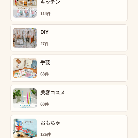
キッチン
114件
DIY
27件
手芸
68件
美容コスメ
60件
おもちゃ
126件