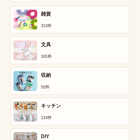
雑貨
313件
文具
101件
収納
52件
キッチン
114件
DIY