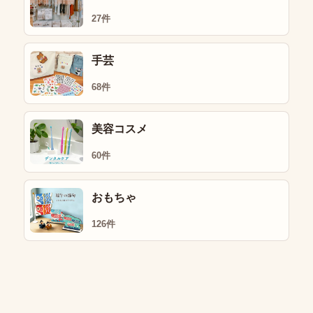
27件
手芸
68件
美容コスメ
60件
おもちゃ
126件