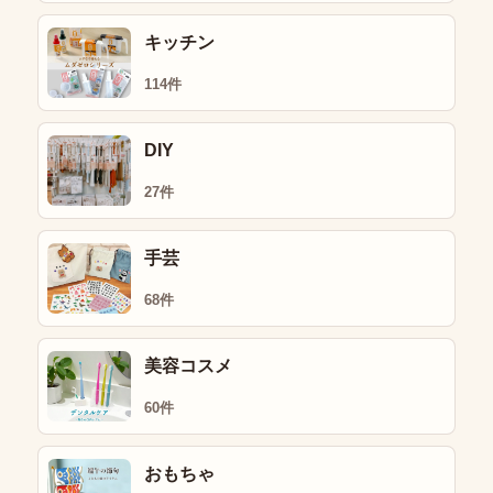
キッチン
114件
DIY
27件
手芸
68件
美容コスメ
60件
おもちゃ