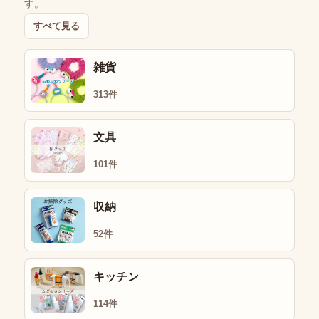
す。
すべて見る
雑貨
313件
文具
101件
収納
52件
キッチン
114件