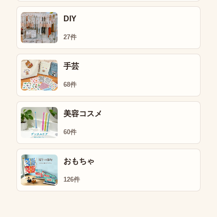
DIY
27件
手芸
68件
美容コスメ
60件
おもちゃ
126件