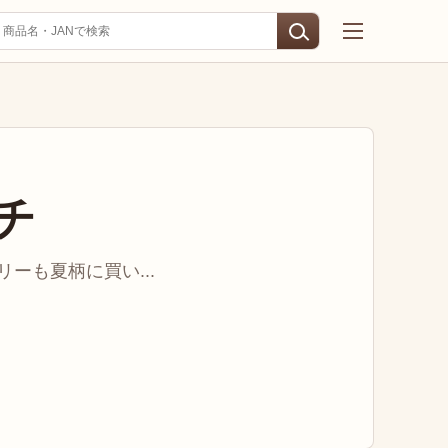
チ
ーも夏柄に買い...