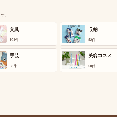
ます。
文具
収納
101件
52件
手芸
美容コスメ
68件
60件