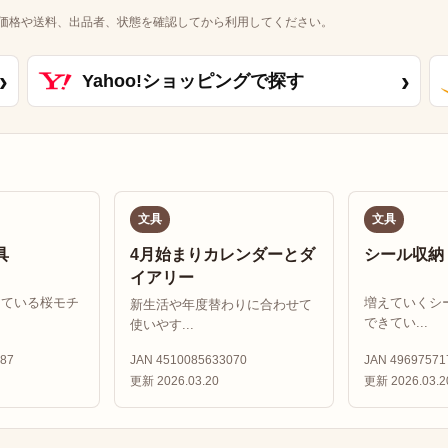
価格や送料、出品者、状態を確認してから利用してください。
›
›
Yahoo!ショッピングで探す
文具
文具
具
4月始まりカレンダーとダ
シール収納
イアリー
している桜モチ
増えていくシ
新生活や年度替わりに合わせて
できてい...
使いやす...
87
JAN 4510085633070
JAN 49697571
更新 2026.03.20
更新 2026.03.2