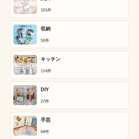
101件
収納
52件
キッチン
114件
DIY
27件
手芸
68件