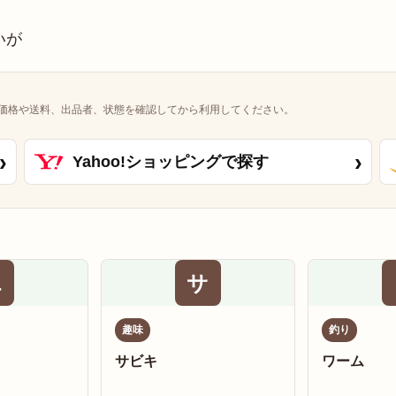
いが
価格や送料、出品者、状態を確認してから利用してください。
›
›
Yahoo!ショッピングで探す
エ
サ
趣味
釣り
サビキ
ワーム