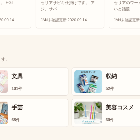
 EGI
セリアサビキ仕掛けです。 ア
セリアのワー
ジ、サバ...
いと話題...
0.09.14
JAN未確認
更新 2020.09.14
JAN未確認
更新 
ます。
文具
収納
101件
52件
手芸
美容コスメ
68件
60件