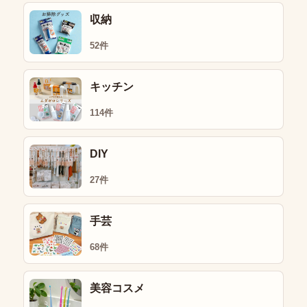
収納
52件
キッチン
114件
DIY
27件
手芸
68件
美容コスメ