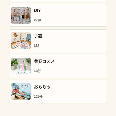
DIY
27件
手芸
68件
美容コスメ
60件
おもちゃ
126件