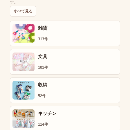
す。
すべて見る
雑貨
313件
文具
101件
収納
52件
キッチン
114件