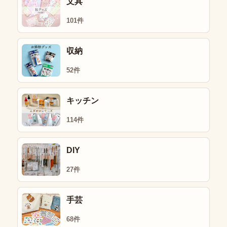
文具
101件
収納
52件
キッチン
114件
DIY
27件
手芸
68件