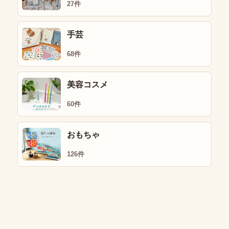
27件
手芸
68件
美容コスメ
60件
おもちゃ
126件