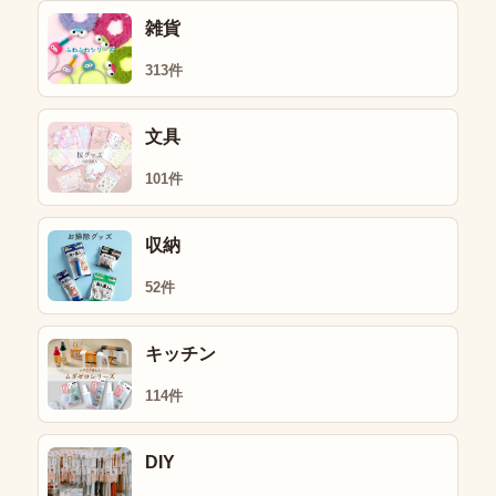
雑貨
313件
文具
101件
収納
52件
キッチン
114件
DIY