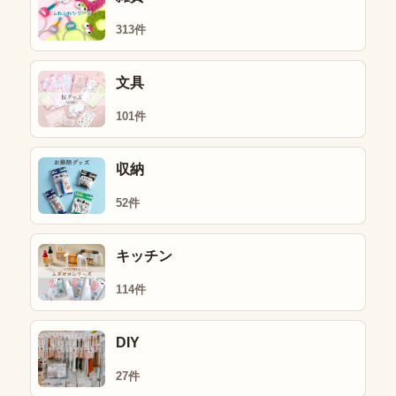
313件
文具
101件
収納
52件
キッチン
114件
DIY
27件