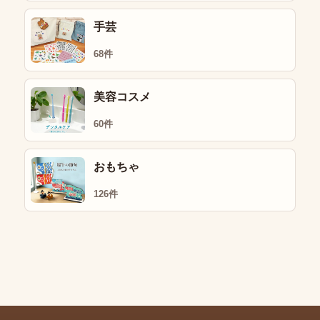
手芸
68件
美容コスメ
60件
おもちゃ
126件