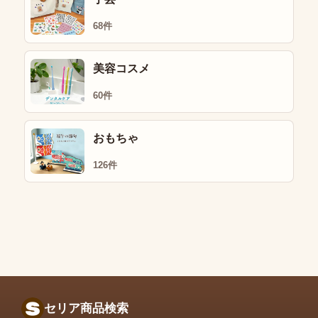
68件
美容コスメ
60件
おもちゃ
126件
セリア商品検索