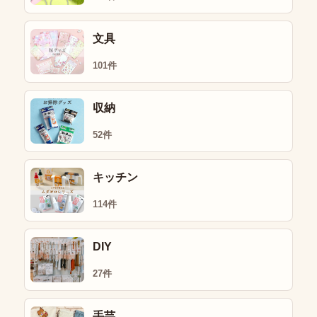
文具
101件
収納
52件
キッチン
114件
DIY
27件
手芸