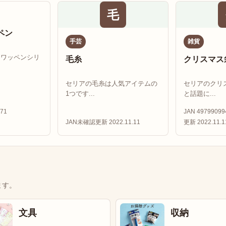
毛
ペン
手芸
雑貨
ムワッペンシリ
毛糸
クリスマス
セリアの毛糸は人気アイテムの
セリアのクリ
1つです...
と話題に...
71
JAN 49799099
JAN未確認
更新 2022.11.11
更新 2022.11.1
ます。
文具
収納