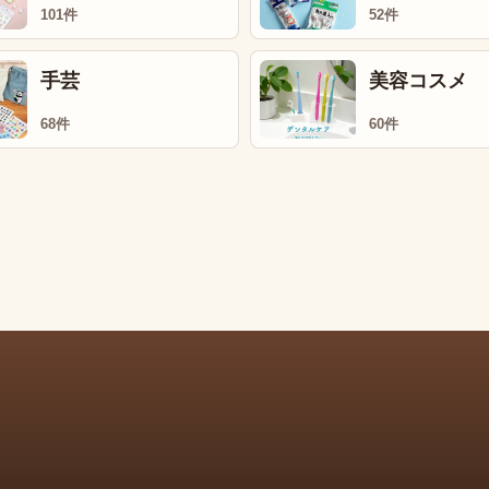
101件
52件
手芸
美容コスメ
68件
60件