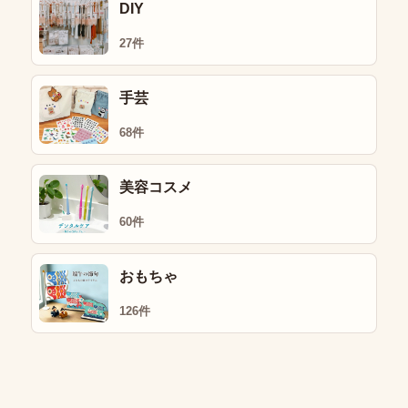
DIY
27件
手芸
68件
美容コスメ
60件
おもちゃ
126件