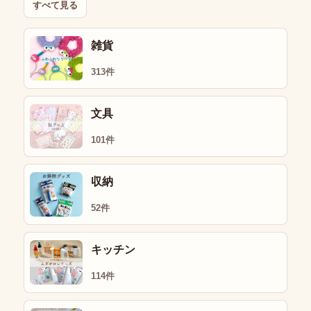
すべて見る
雑貨
313件
文具
101件
収納
52件
キッチン
114件