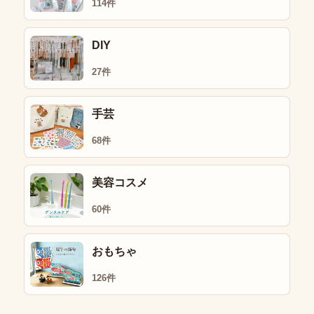
114件
DIY
27件
手芸
68件
美容コスメ
60件
おもちゃ
126件