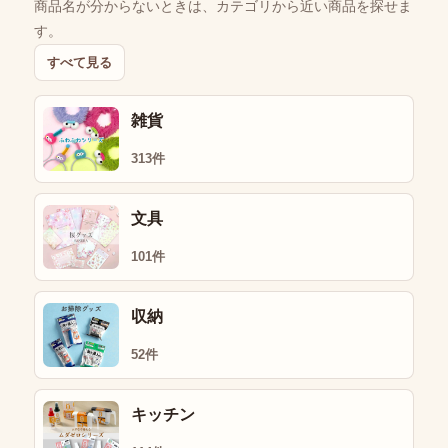
商品名が分からないときは、カテゴリから近い商品を探せま
す。
すべて見る
雑貨
313件
文具
101件
収納
52件
キッチン