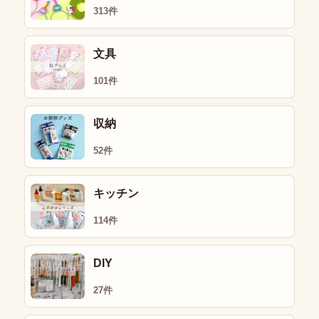
313件
文具
101件
収納
52件
キッチン
114件
DIY
27件