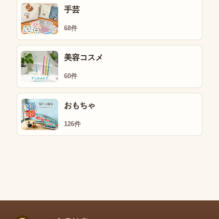
手芸
68件
美容コスメ
60件
おもちゃ
126件