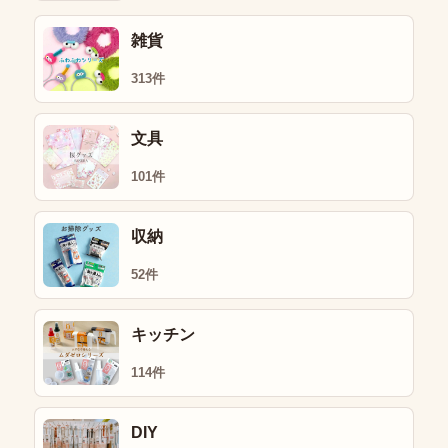
雑貨
313件
文具
101件
収納
52件
キッチン
114件
DIY