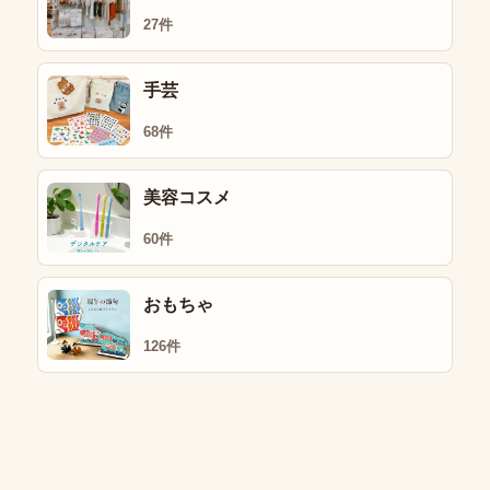
27件
手芸
68件
美容コスメ
60件
おもちゃ
126件