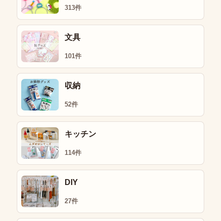
313件
文具
101件
収納
52件
キッチン
114件
DIY
27件