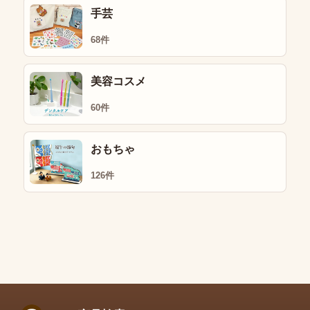
手芸
68件
美容コスメ
60件
おもちゃ
126件