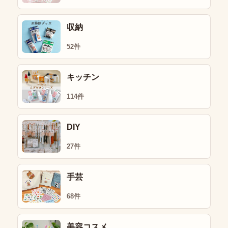
収納
52件
キッチン
114件
DIY
27件
手芸
68件
美容コスメ