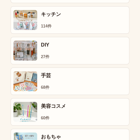
キッチン
114件
DIY
27件
手芸
68件
美容コスメ
60件
おもちゃ