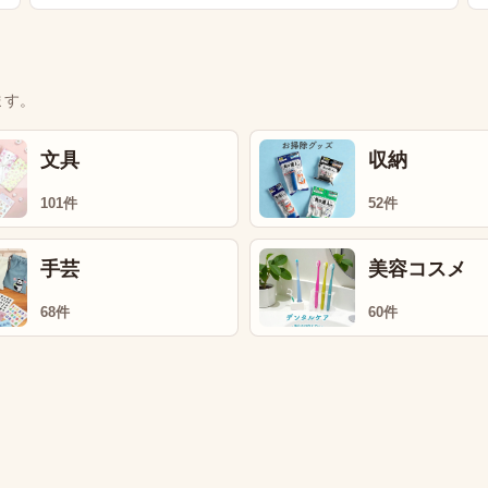
ます。
文具
収納
101件
52件
手芸
美容コスメ
68件
60件