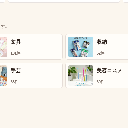
ます。
文具
収納
101件
52件
手芸
美容コスメ
68件
60件