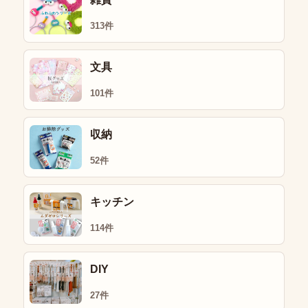
313件
文具
101件
収納
52件
キッチン
114件
DIY
27件