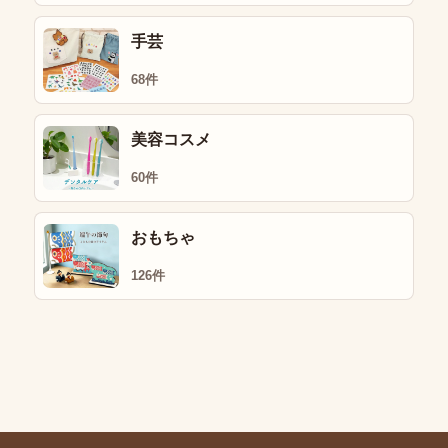
手芸
68件
美容コスメ
60件
おもちゃ
126件