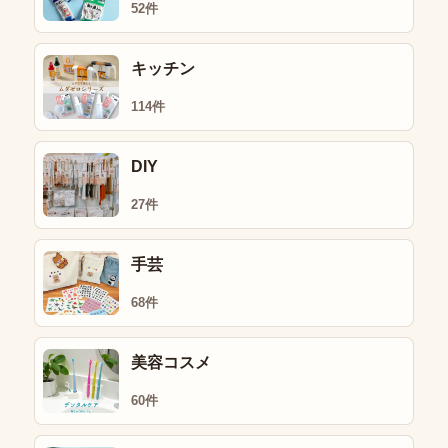
52件
キッチン
114件
DIY
27件
手芸
68件
美容コスメ
60件