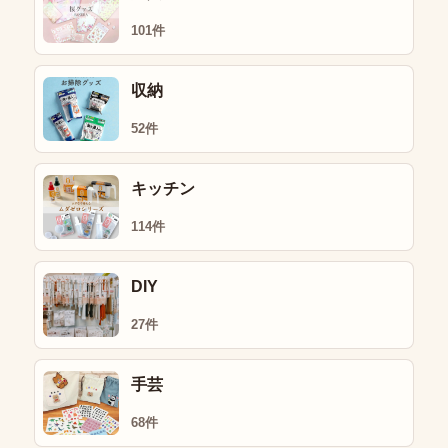
101件
収納
52件
キッチン
114件
DIY
27件
手芸
68件