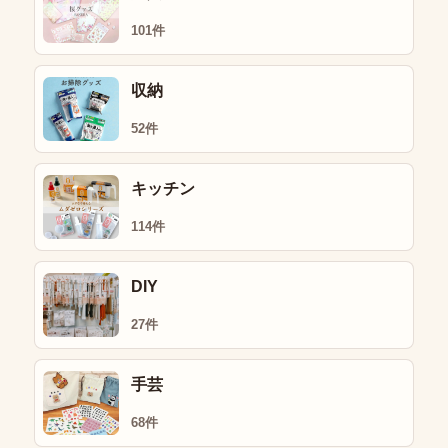
101件
収納
52件
キッチン
114件
DIY
27件
手芸
68件