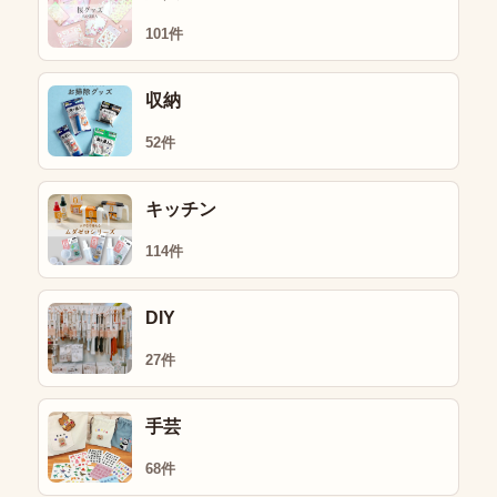
101件
収納
52件
キッチン
114件
DIY
27件
手芸
68件