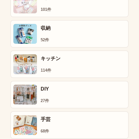
101件
収納
52件
キッチン
114件
DIY
27件
手芸
68件