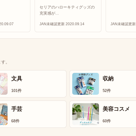
セリアのハローキティグッズの
充実感が...
0.09.07
JAN未確認
更新 2020.09.14
JAN未確認
更新 
ます。
文具
収納
101件
52件
手芸
美容コスメ
68件
60件