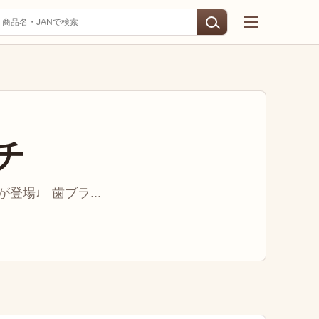
チ
場♩ 歯ブラ...