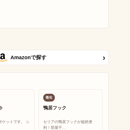
›
Amazonで探す
衛生
ト
鴨居フック
ポケットです。 シ
セリアの鴨居フックが超絶便
利！部屋干...