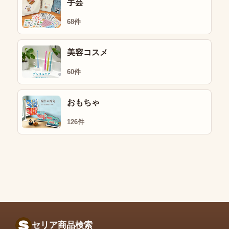
手芸
68件
美容コスメ
60件
おもちゃ
126件
セリア商品検索