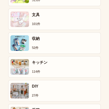
313件
文具
101件
収納
52件
キッチン
114件
DIY
27件