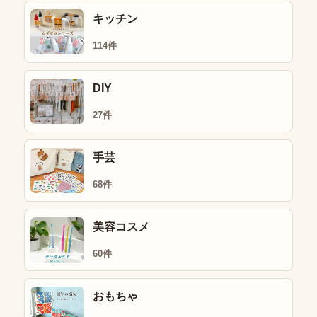
キッチン
114件
DIY
27件
手芸
68件
美容コスメ
60件
おもちゃ