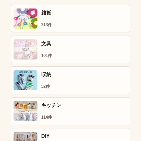
雑貨
313件
文具
101件
収納
52件
キッチン
114件
DIY