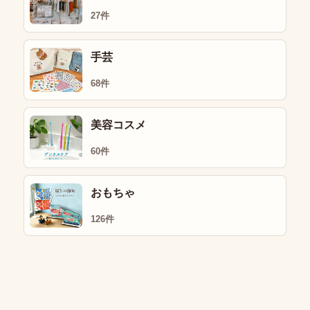
27件
手芸
68件
美容コスメ
60件
おもちゃ
126件