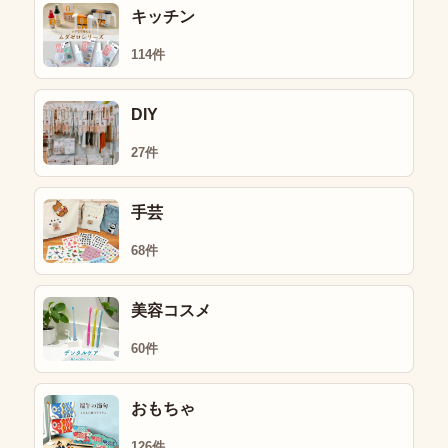
キッチン
114件
DIY
27件
手芸
68件
美容コスメ
60件
おもちゃ
126件