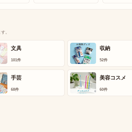
ます。
文具
収納
101件
52件
手芸
美容コスメ
68件
60件