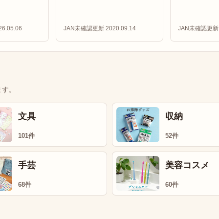
6.05.06
JAN未確認
更新 2020.09.14
JAN未確認
更新 
ます。
文具
収納
101件
52件
手芸
美容コスメ
68件
60件