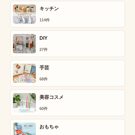
キッチン
114件
DIY
27件
手芸
68件
美容コスメ
60件
おもちゃ