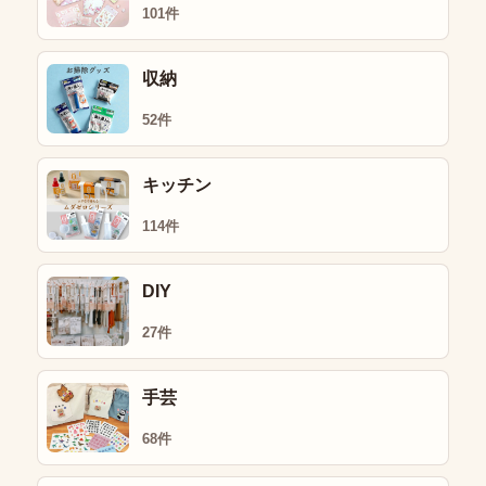
101件
収納
52件
キッチン
114件
DIY
27件
手芸
68件