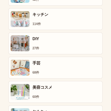
キッチン
114件
DIY
27件
手芸
68件
美容コスメ
60件