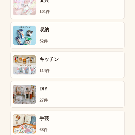
文具
101件
収納
52件
キッチン
114件
DIY
27件
手芸
68件